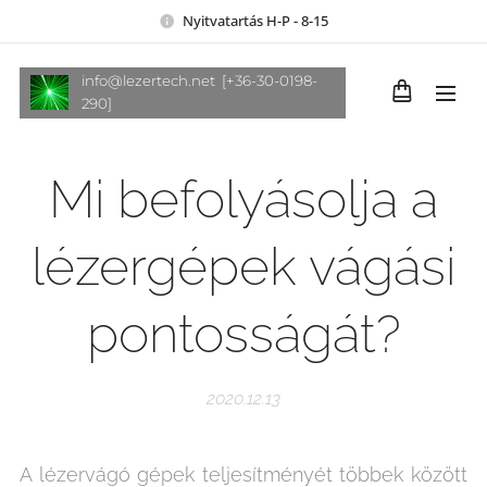
Nyitvatartás H-P - 8-15
info@lezertech.net [+36-30-0198-
290]
Mi befolyásolja a
lézergépek vágási
pontosságát?
2020.12.13
A lézervágó gépek teljesítményét többek között