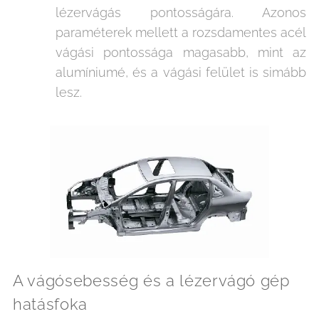
lézervágás pontosságára. Azonos
paraméterek mellett a rozsdamentes acél
vágási pontossága magasabb, mint az
alumíniumé, és a vágási felület is simább
lesz.
A vágósebesség és a lézervágó gép
hatásfoka