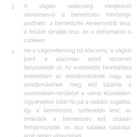
A vágási sebesség megfelelő
növelésével a bemetszés minősége
javítható, a bemetszés keskenyebb lesz,
a felület simább lesz, és a deformáció is
csökken.
Ha a vágósebesség túl alacsony, a vágási
pont a plazmaív anód részénél
helyezkedik el. Az ívstabilitás fenntartása
érdekében az anódpontoknak vagy az
anódterületnek meg kell találnia a
vezetőáram-területet a varrat közelében.
Ugyanakkor több hő jut a radiális sugárba,
így a bemetszés, szélesebb lesz, az
ömledék a bemetszés két oldalán
felhalmozódik, és alul salakká szilárdul,
amit nehéz eltávolítani.