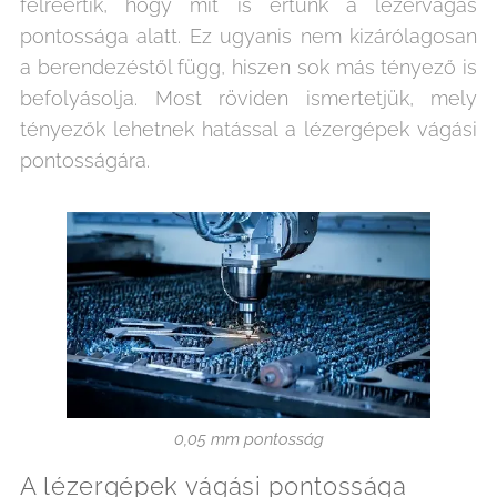
félreértik, hogy mit is értünk a lézervágás
pontossága alatt. Ez ugyanis nem kizárólagosan
a berendezéstől függ, hiszen sok más tényező is
befolyásolja. Most röviden ismertetjük, mely
tényezők lehetnek hatással a lézergépek vágási
pontosságára.
0,05 mm pontosság
A lézergépek vágási pontossága