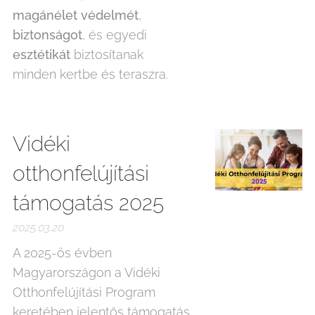
magánélet védelmét
,
biztonságot
, és egyedi
esztétikát
biztosítanak
minden kertbe és teraszra.
Vidéki
otthonfelújítási
támogatás 2025
2025.03.20
A 2025-ös évben
Magyarországon a Vidéki
Otthonfelújítási Program
keretében jelentős támogatás