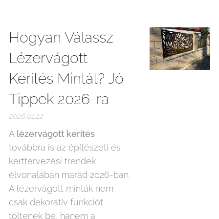
Hogyan Válassz
Lézervágott
Kerítés Mintát? Jó
Tippek 2026-ra
2026.01.22
A
lézervágott kerítés
továbbra is az építészeti és
kerttervezési trendek
élvonalában marad 2026-ban.
A lézervágott minták nem
csak dekoratív funkciót
töltenek be, hanem a