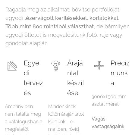
Ragadja meg az alkalmat, bővítse portfólióját
egyedi
lézervágott kerítésekkel, korlátokkal
.
Több mint 800 mintából választhat
, de bármilyen
egyedi ötletet is megvalósítunk fotó, rajz vagy
gondolat alapján.
Egye
Árajá
Precíz
di
nlat
munk
tervez
készít
a
és
ése
3000x1500 mm
asztal méret
Amennyiben
Mindenkinek
nem találta meg
külön árajánlatot
Vágási
a katalógusban a
küldünk e-
vastagságaink:
megfelelőt
mailben, rövid