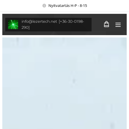
Nyitvatartás H-P - 8-15
info@lezertech.net [+36-30-0198-
290]