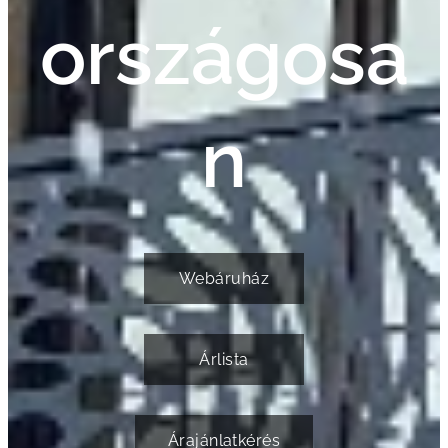
országosa
n
Webáruház
Árlista
Árajánlatkérés