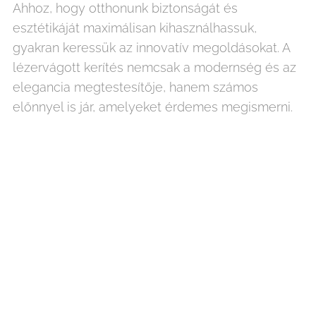
Ahhoz, hogy otthonunk biztonságát és
esztétikáját maximálisan kihasználhassuk,
gyakran keressük az innovatív megoldásokat. A
lézervágott kerítés nemcsak a modernség és az
elegancia megtestesítője, hanem számos
előnnyel is jár, amelyeket érdemes megismerni.
1. Tartósság és Robusztusság:
A lézervágott
kerítések általában magas minőségű anyagokból
készülnek, amelyek ellenállnak az időjárási
viszontagságoknak és a kopásnak. Ez biztosítja,
hogy kerítésed hosszú évekig megőrizze eredeti
állapotát, minimalizálva ezzel a karbantartási
költségeket.
2. Egyedi Design:
A lézervágás lehetővé teszi
számodra, hogy egyedi mintákat és díszítéseket