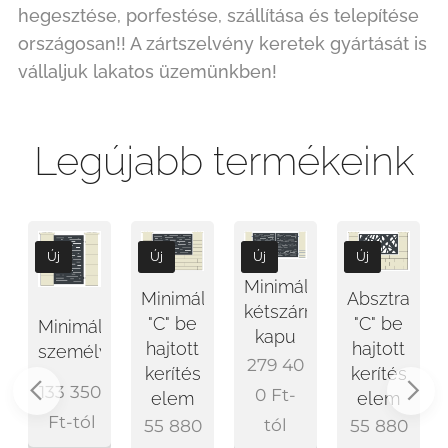
hegesztése, porfestése, szállítása és telepítése
országosan!! A zártszelvény keretek gyártását is
vállaljuk lakatos üzemünkben!
Legújabb termékeink
Új
Új
Új
Új
Minimál
Minimál
Absztrakt
kétszárnyú
"C" be
"C" be
Minimál
kapu
hajtott
hajtott
személybejáró
279 40
kerítés
kerítés
133 350
0
Ft
-
elem
elem
Ft
-tól
tól
55 880
55 880