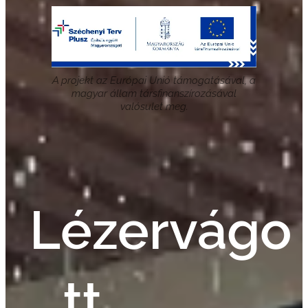
A projekt az Európai Unió támogatásával, a
magyar állam társfinanszírozásával
valósulet meg.
Lézervágo
tt