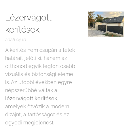
Lézervágott
kerítések
2026.04.10
A kerítés nem csupán a telek
határait jelöli ki, hanem az
otthonod egyik legfontosabb
vizuális és biztonsági eleme
is. Az utóbbi években egyre
népszerűbbé váltak a
lézervágott kerítések
,
amelyek ötvözik a modern
dizájnt, a tartósságot és az
egyedi megjelenést.