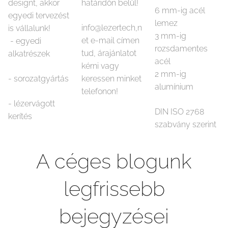
designt, akkor
határidőn belül!
6 mm-ig acél
egyedi tervezést
lemez
info@lezertech,n
is vállalunk!
3 mm-ig
et e-mail címen
- egyedi
rozsdamentes
tud, árajánlatot
alkatrészek
acél
kérni vagy
2 mm-ig
- sorozatgyártás
keressen minket
alumínium
telefonon!
- lézervágott
DIN ISO 2768
kerítés
szabvány szerint
A céges blogunk
legfrissebb
bejegyzései