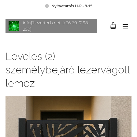
Nyitvatartás H-P - 8-15
info@lezertech.net [+36-30-0198-
290]
Leveles (2) -
személybejáró lézervágott
lemez