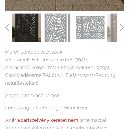
Leveles (2) személybejáró lézervágott lemez
Méret: Lentebb válassza ki
RAL színek: Feketésszürke (RAL7021),
Antracitszürke(RAL7016), Mélyfekete(RAL9005),
Csokoládébarna(RAL8017), Elefántcsont (RAL10,15)
natúr(festetlen)
Anyag: 2 mm acél lemez
Lemezvágási technológia: Fiber lézer
Az
ár
a
zártszelvény keretet nem
tartalmazza!
A kereteket külön megtalálja a webáruházban!