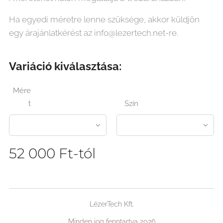
Ha egyedi méretre lenne szüksége, akkor küldjön
egy árajánlatkérést az info@lezertech.net-re.
Variáció kiválasztása:
Mére
t
Szín
52 000
Ft
-tól
LézerTech Kft.
Minden jog fenntartva 2026