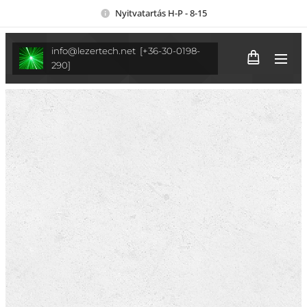
Nyitvatartás H-P - 8-15
info@lezertech.net [+36-30-0198-
290]