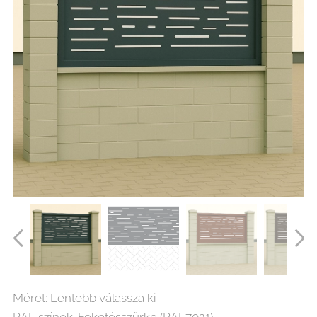
Sűrű minimál lézervágott kerítés betét vagy korlát lemez
Méret: Lentebb válassza ki