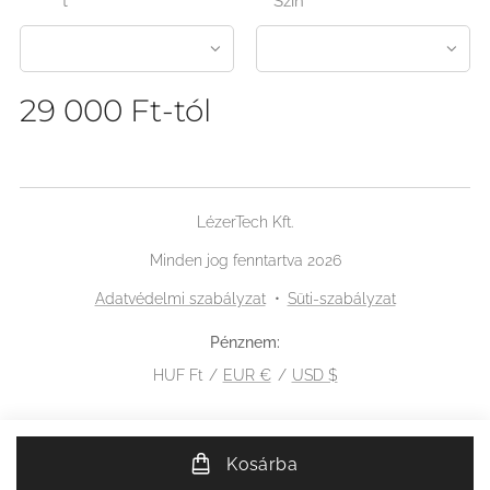
t
Szín
29 000
Ft
-tól
LézerTech Kft.
Minden jog fenntartva 2026
Adatvédelmi szabályzat
Süti-szabályzat
Pénznem
HUF Ft
EUR €
USD $
Kosárba