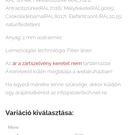
RAL színek: Feketésszürke (RAL7021),
Antracitszürke(RAL7016), Mélyfekete(RAL9005),
Csokoládébarna(RAL8017), Elefántcsont (RAL10,15)
natúr(festetlen)
Anyag: 2 mm acél lemez
Lemezvágási technológia: Fiber lézer
Az
ár
a
zártszelvény keretet nem
tartalmazza!
A kereteket külön megtalálja a webáruházban!
Ha egyedi méretre lenne szüksége, akkor küldjön
egy árajánlatkérést az info@lezertech.net-re.
Variáció kiválasztása:
Mére