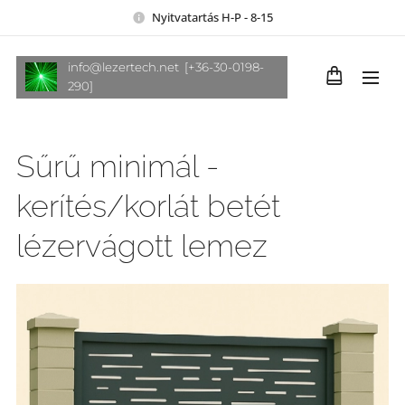
Nyitvatartás H-P - 8-15
info@lezertech.net [+36-30-0198-
290]
Sűrű minimál -
kerítés/korlát betét
lézervágott lemez