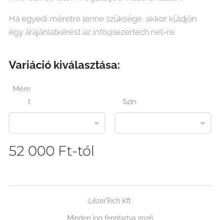
Ha egyedi méretre lenne szüksége, akkor küldjön
egy árajánlatkérést az info@lezertech.net-re.
Variáció kiválasztása:
Mére
t
Szín
52 000
Ft
-tól
LézerTech Kft.
Minden jog fenntartva 2026