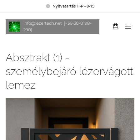
Nyitvatartás H-P - 8-15
info@lezertech.net [+36-30-0198-
290]
Absztrakt (1) -
személybejáró lézervágott
lemez