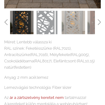
Absztrakt (1) személybejáró lézervágott lemez
Méret: Lentebb válassza ki
RAL színek: Feketésszürke (RAL7021),
Antracitszürke(RAL7016), Mélyfekete(RAL9005),
Csokoládébarna(RAL8017), Elefántcsont (RAL10,15)
natúr(festetlen)
Anyag: 2 mm acél lemez
Lemezvágási technológia: Fiber lézer
Az
ár
a
zártszelvény keretet nem
tartalmazza!
A kereteket külön megtalálja a webáruházban!