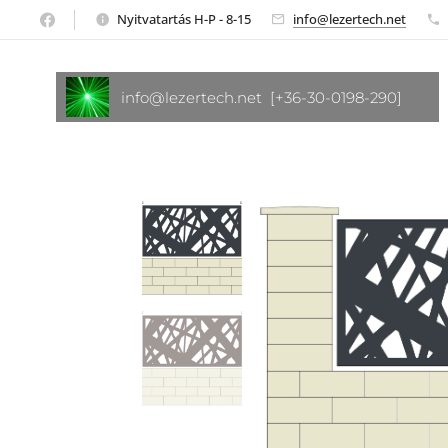
Nyitvatartás H-P - 8-15
info@lezertech.net
info@lezertech.net [+36-30-0198-290]