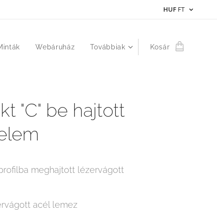
HUF
FT
Minták
Webáruház
Továbbiak
Kosár
t "C" be hajtott
 elem
rofilba meghajtott lézervágott
rvágott acél lemez