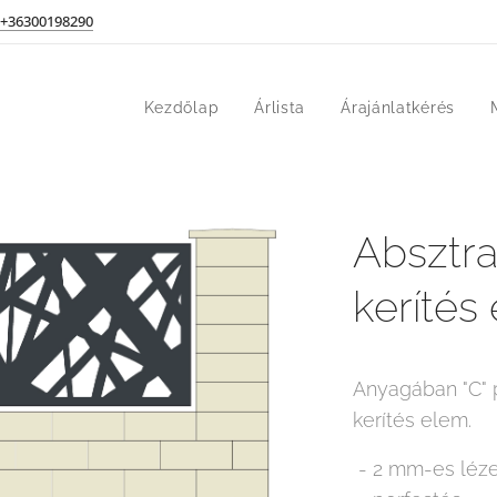
+36300198290
Kezdőlap
Árlista
Árajánlatkérés
Absztrak
kerítés
Anyagában "C" p
kerítés elem.
- 2 mm-es léze