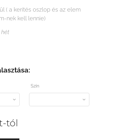
ül ( a kerítés oszlop és az elem
-nek kell lennie)
 hét
álasztása:
Szín
t
-tól