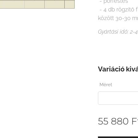
- porfestés
- 4 db rögzítő f
között 30-30 mm
Gyártási idő: 2-4
Variáció kiv
Méret
55 880
F