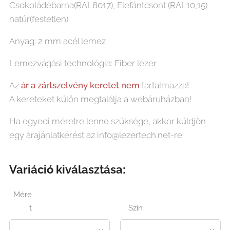
Csokoládébarna(RAL8017), Elefántcsont (RAL10,15)
natúr(festetlen)
Anyag: 2 mm acél lemez
Lemezvágási technológia: Fiber lézer
Az
ár
a
zártszelvény keretet nem
tartalmazza!
A kereteket külön megtalálja a webáruházban!
Ha egyedi méretre lenne szüksége, akkor küldjön
egy árajánlatkérést az info@lezertech.net-re.
Variáció kiválasztása:
Mére
t
Szín