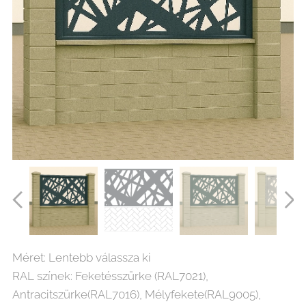
Absztrakt (1) lézervágott kerítés betét vagy korlát lemez
Méret: Lentebb válassza ki
RAL színek: Feketésszürke (RAL7021),
Antracitszürke(RAL7016), Mélyfekete(RAL9005),