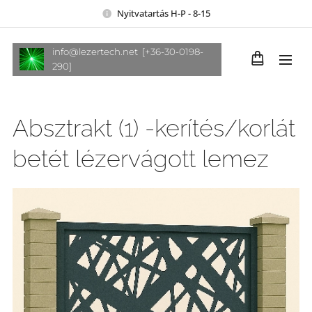
Nyitvatartás H-P - 8-15
info@lezertech.net [+36-30-0198-
290]
Absztrakt (1) -kerítés/korlát
betét lézervágott lemez