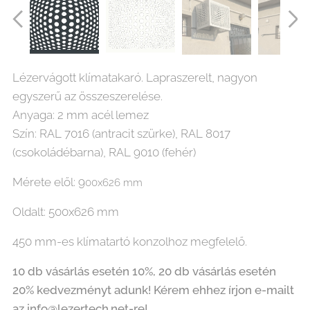
Lézervágott klímatakaró. Lapraszerelt, nagyon
egyszerű az összeszerelése.
Anyaga: 2 mm acél lemez
Szín: RAL 7016 (antracit szürke), RAL 8017
(csokoládébarna), RAL 9010 (fehér)
Mérete elől: 9
00x626 mm
Oldalt: 500x626 mm
450 mm-es klímatartó konzolhoz megfelelő.
10 db vásárlás esetén 10%, 20 db vásárlás esetén
20% kedvezményt adunk! Kérem ehhez
írjon e-mailt
az info@lezertech.net-re!