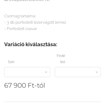
Csomag tartalma:
- 3 db porfestett lézervágott lemez
- Porfestett csavar
Variáció kiválasztása:
Fedé
Szín
llel
67 900
Ft
-tól