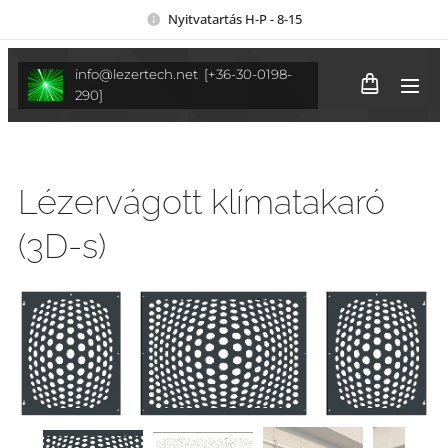
Nyitvatartás H-P - 8-15
info@lezertech.net [+36-30-0198-
290]
Lézervágott klímatakaró
(3D-s)