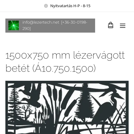
Nyitvatartás H-P - 8-15
info@lezertech.net [+36-30-0198-
290]
1500x750 mm lézervágott
betét (Á10.750.1500)