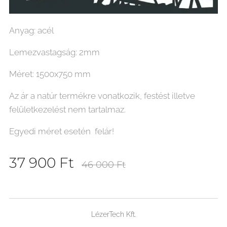
Anyag: acél
Lemezvastagság: 2mm
Méret: 1500x750 mm
Az ár a natúr termékre vonatkozik, festést illetve
felületkezelést nem tartalmaz.
Egyedi méret esetén felár!
37 900
Ft
46 000
Ft
LézerTech Kft.