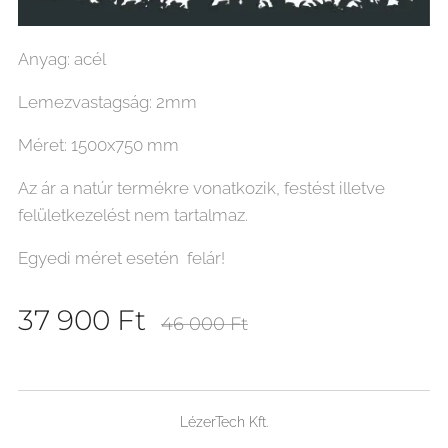
Anyag: acél
Lemezvastagság: 2mm
Méret: 1500x750 mm
Az ár a natúr termékre vonatkozik, festést illetve
felületkezelést nem tartalmaz.
Egyedi méret esetén felár!
37 900
Ft
46 000
Ft
LézerTech Kft.