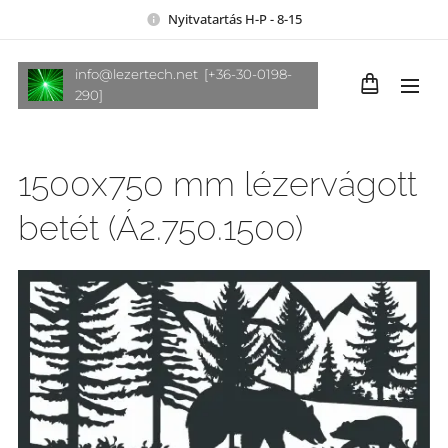
Nyitvatartás H-P - 8-15
info@lezertech.net [+36-30-0198-
290]
1500x750 mm lézervágott
betét (Á2.750.1500)