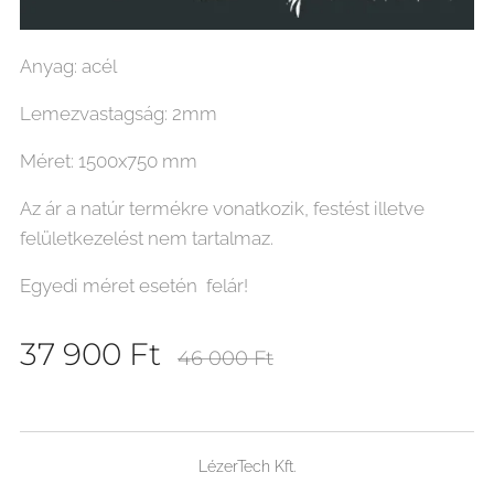
Anyag: acél
Lemezvastagság: 2mm
Méret: 1500x750 mm
Az ár a natúr termékre vonatkozik, festést illetve
felületkezelést nem tartalmaz.
Egyedi méret esetén felár!
37 900
Ft
46 000
Ft
LézerTech Kft.