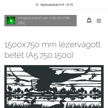
Nyitvatartás H-P - 8-15
info@lezertech.net [+36-30-0198-
290]
1500x750 mm lézervágott
betét (Á5.750.1500)