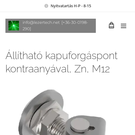
Nyitvatartás H-P - 8-15
info@lezertech.net [+36-30-0198-
290]
Állítható kapuforgáspont
kontraanyával, Zn, M12