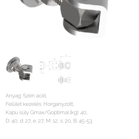
Anyag: Szén acél,
Felület kezelés: Horganyzott,
Kapu súly Gmax/Goptimal (kg): 40,
D: 40, d: 27, e: 27, M: 12, s: 20, B: 45-53