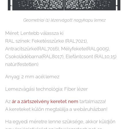
Geometriai (1) lézervágott nagykapu lemez
Méret: Lentebb válassza ki
RAL színek: Feketésszürke (RAL7021),
Antracitszürke(RAL7016), Mélyfekete(RAL9005),
Csokoládébarna(RAL8017), Elefántcsont (RAL10,15)
natúr(festetlen)
Anyag: 2 mm acél lemez
Lemezvágási technológia: Fiber lézer
Az
ár
a
zártszelvény keretet nem
tartalmazza!
A kereteket külön megtalálja a webáruházban!
Ha egyedi méretre lenne szüksége, akkor küldjön