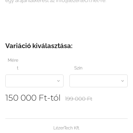
egy árajánlatkérést az info@lezertech.net-re.
Variáció kiválasztása:
Mére
t
Szín
150 000
Ft
-tól
199 000
Ft
LézerTech Kft.