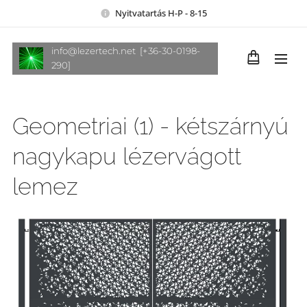
Nyitvatartás H-P - 8-15
info@lezertech.net [+36-30-0198-
290]
Geometriai (1) - kétszárnyú
nagykapu lézervágott
lemez