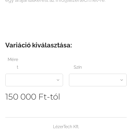
egy árajánlatkérést az info@lezertech.net-re.
Variáció kiválasztása:
Mére
t
Szín
150 000
Ft
-tól
LézerTech Kft.