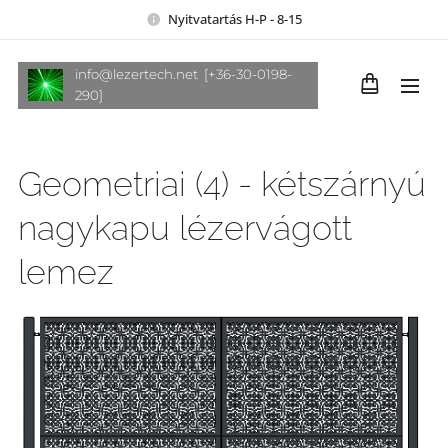
Nyitvatartás H-P - 8-15
info@lezertech.net [+36-30-0198-
290]
Geometriai (4) - kétszárnyú
nagykapu lézervágott
lemez