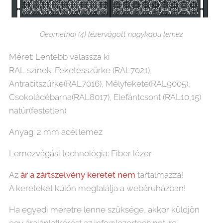
Geometriai (4) lézervágott nagykapu lemez
Méret: Lentebb válassza ki
RAL színek: Feketésszürke (RAL7021),
Antracitszürke(RAL7016), Mélyfekete(RAL9005),
Csokoládébarna(RAL8017), Elefántcsont (RAL10,15)
natúr(festetlen)
Anyag: 2 mm acél lemez
Lemezvágási technológia: Fiber lézer
Az
ár
a
zártszelvény keretet nem
tartalmazza!
A kereteket külön megtalálja a webáruházban!
Ha egyedi méretre lenne szüksége, akkor küldjön