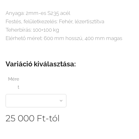
Anyaga: 2mm-es S235 acél
Festés, felületkezelés: Fehér, lézertisztítva
Teherbírás: 100+100 kg
Elérhető méret: 600 mm hosszú, 400 mm magas
Variáció kiválasztása:
Mére
t
25 000
Ft
-tól
<!-- Google tag (gtag.js) --> <script async