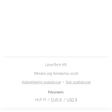
src="https://www.googletagmanager.com/gtag/j
s?id=AW-561493599"></script> <script>
window.dataLayer = window.dataLayer || [];
function gtag(){dataLayer.push(arguments);}
gtag('js', new Date()); gtag('config', 'AW-
561493599'); </script>
LézerTech Kft.
Minden jog fenntartva 2026
Adatvédelmi szabályzat
Süti-szabályzat
Pénznem
HUF Ft
EUR €
USD $