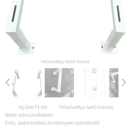
Hőszivattyú tartó konzol
✅✅ 25.000 Ft-tól✅✅Hőszivattyú tartó konzol,
fehér színű kivitelben.
Hőszivattyú tartó konzol
Hőszivattyú tartó konzol
Erős, stabil kivitelű és könnyen szerelhető!✅✅