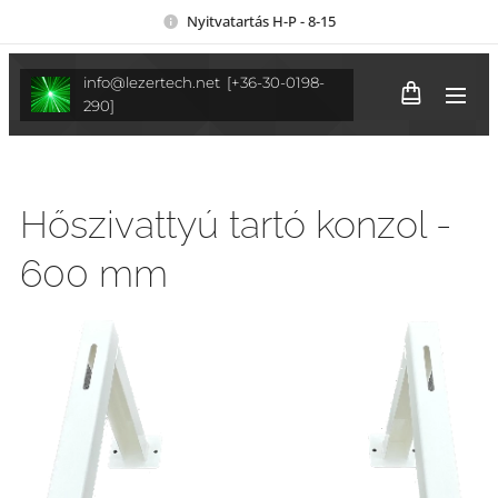
Nyitvatartás H-P - 8-15
info@lezertech.net [+36-30-0198-
290]
Hőszivattyú tartó konzol -
600 mm