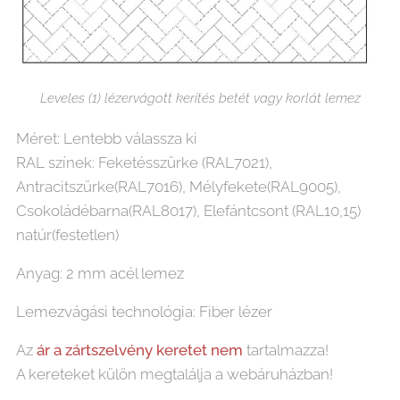
Leveles (1) lézervágott kerítés betét vagy korlát lemez
Méret: Lentebb válassza ki
RAL színek: Feketésszürke (RAL7021),
Antracitszürke(RAL7016), Mélyfekete(RAL9005),
Csokoládébarna(RAL8017), Elefántcsont (RAL10,15)
natúr(festetlen)
Anyag: 2 mm acél lemez
Lemezvágási technológia: Fiber lézer
Az
ár
a
zártszelvény keretet nem
tartalmazza!
A kereteket külön megtalálja a webáruházban!