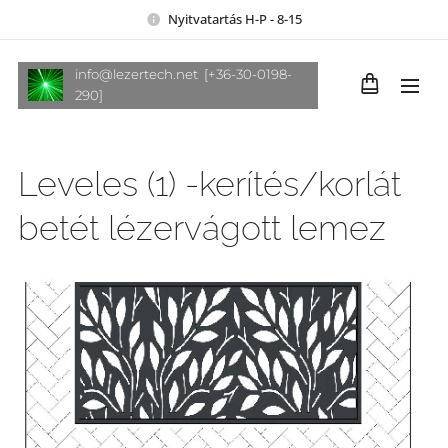
Nyitvatartás H-P - 8-15
info@lezertech.net [+36-30-0198-
290]
Leveles (1) -kerítés/korlát
betét lézervágott lemez