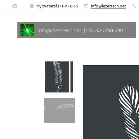
Nyitvatartás H-P - 8-15
info@lezertech.net
info@lezertech.net [+36-30-0198-290]