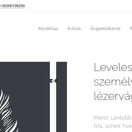
+36300198290
Kezdőlap
Árlista
Árajánlatkérés
Leveles 
személ
lézervá
Méret: Lentebb 
RAL színek: Fek