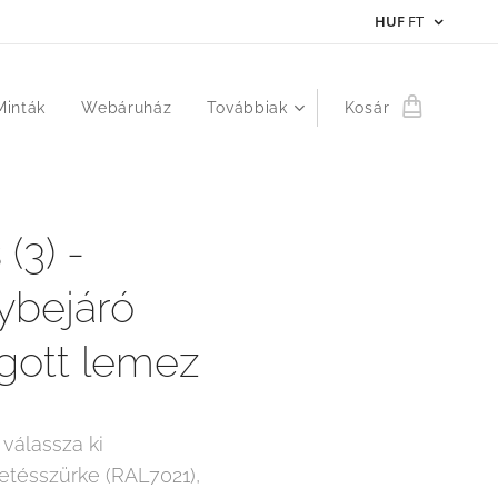
HUF
FT
Minták
Webáruház
Továbbiak
Kosár
(3) -
ybejáró
gott lemez
válassza ki
etésszürke (RAL7021),