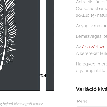
Antracitszürke
Csokoládébarna
(RAL10,15) natúr
Anyag: 2 mm a
Lemezvágási te
Az
ár
a
zártsze
A kereteket kü
Ha egyedi mére
egy árajánlatké
Variáció kiv
Méret
élybejáró lézervágott lemez