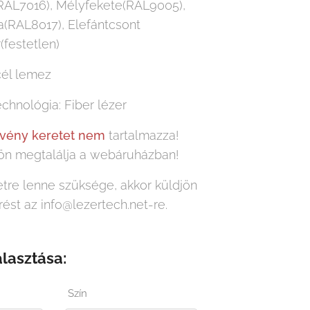
(RAL7016), Mélyfekete(RAL9005),
(RAL8017), Elefántcsont
(festetlen)
cél lemez
chnológia: Fiber lézer
lvény keretet nem
tartalmazza!
lön megtalálja a webáruházban!
tre lenne szüksége, akkor küldjön
rést az info@lezertech.net-re.
álasztása:
Szín