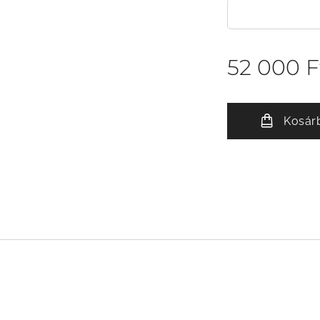
52 000
F
Kosár