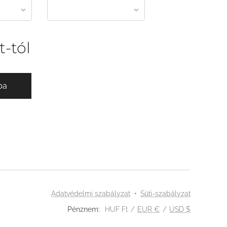
t
-tól
ba
Adatvédelmi szabályzat
Süti-szabályzat
Pénznem
HUF Ft
EUR €
USD $