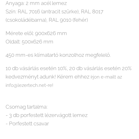
Anyaga: 2 mm acél lemez
Szín: RAL 7016 (antracit szürke), RAL 8017
(csokoládébarna), RAL 9010 (fehér)
Mérete elől: 900x626 mm
Oldalt: 500x626 mm
450 mm-es klímatartó konzolhoz megfelelő.
10 db vásárlás esetén 10%, 20 db vásárlás esetén 20%
kedvezményt adunk! Kérem ehhez
írjon e-mailt az
info@lezertech.net-re!
Csomag tartalma:
- 3 db porfestett lézervágott lemez
- Porfestett csavar