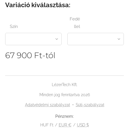
Variáció kiválasztása:
Fedé
Szín
llel
67 900
Ft
-tól
LézerTech Kft.
Minden jog fenntartva 2026
Adatvédelmi szabályzat
Süti-szabályzat
Pénznem
HUF Ft
EUR €
USD $