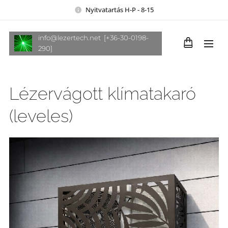
Nyitvatartás H-P - 8-15
info@lezertech.net [+36-30-0198-
290]
Lézervágott klímatakaró
(leveles)