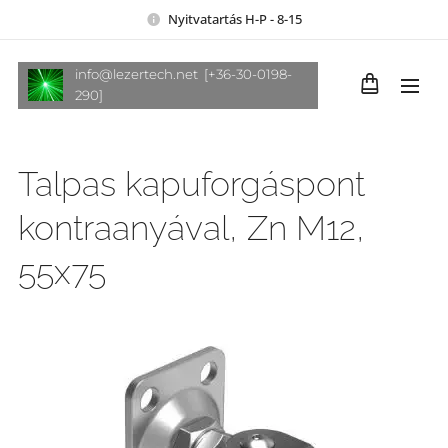
Nyitvatartás H-P - 8-15
info@lezertech.net [+36-30-0198-
290]
Talpas kapuforgáspont
kontraanyával, Zn M12,
55x75