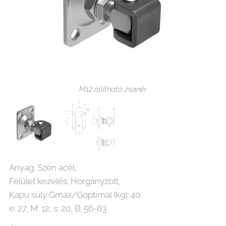
M12 állítható zsanér
M12 paraméter
Anyag: Szén acél,
Felület kezelés: Horganyzott,
Kapu súly Gmax/Goptimal (kg): 40
e: 27, M: 12, s: 20, B: 56-63