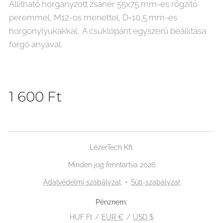
Állítható horganyzott zsanér 55x75 mm-es rögzítő
peremmel, M12-os menettel, D=10,5 mm-es
horgonylyukakkal. A csuklópánt egyszerű beállítása
forgó anyával.
1 600
Ft
LézerTech Kft.
Minden jog fenntartva 2026
Adatvédelmi szabályzat
Süti-szabályzat
Pénznem
HUF Ft
EUR €
USD $