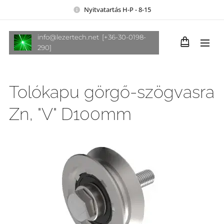
Nyitvatartás H-P - 8-15
info@lezertech.net [+36-30-0198-
290]
Tolókapu görgő-szögvasra
Zn, "V" D100mm